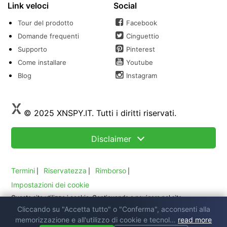
Link veloci
Social
Tour del prodotto
Facebook
Domande frequenti
Cinguettio
Supporto
Pinterest
Come installare
Youtube
Blog
Instagram
© 2025 XNSPY.IT. Tutti i diritti riservati.
Disclaimer
Termini
Riservatezza
Rimborso
|
|
|
Impostazioni dei cookie
Questo sito utilizza i cookie. Continuando a navigare nel sito
Cliccando su "Accetta tutto" o "Conferma", acconsenti alla
cookie
acconsenti al nostro utilizzo dei cookie. Leggi la nostra
policy.
memorizzazione e all'utilizzo di cookie e tecnol…
read more