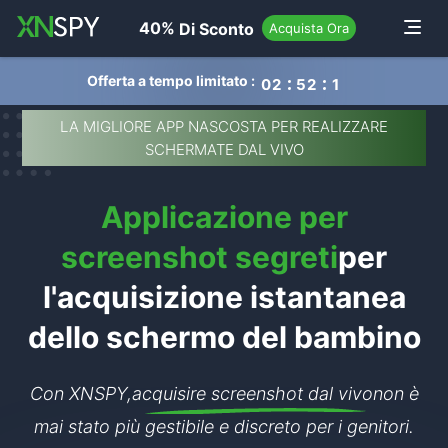
navigation
40%
Di Sconto
Toggle
Acquista Ora
Offerta a tempo limitato :
0
2
5
2
1
8
LA MIGLIORE APP NASCOSTA PER REALIZZARE
SCHERMATE DAL VIVO
Applicazione per
screenshot segreti
per
l'acquisizione istantanea
dello schermo del bambino
Con XNSPY,
acquisire screenshot dal vivo
non è
mai stato più gestibile e discreto per i genitori.