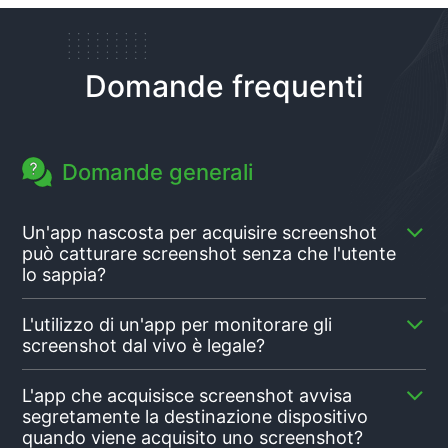
Domande frequenti
Domande generali
Un'app nascosta per acquisire screenshot
può catturare screenshot senza che l'utente
lo sappia?
Sì, le app per screenshot sono progettate per
L'utilizzo di un'app per monitorare gli
funzionare in modo furtivo, acquisendo screenshot
screenshot dal vivo è legale?
senza avvisare utente del dispositivo di
destinazione. Queste app in genere vengono
La legalità dell'utilizzo di un'app per screenshot
L'app che acquisisce screenshot avvisa
eseguite in background e rimangono non rilevabili.
nascosti dipende dalla giurisdizione e dal contesto.
segretamente la destinazione dispositivo
Tuttavia, la loro funzionalità può variare a seconda
Se stai monitorando un minore di età inferiore ai 18
quando viene acquisito uno screenshot?
della qualità del design e del funzionamento dell'app
anni, è consentito. Tuttavia, quando si tratta di adulti,