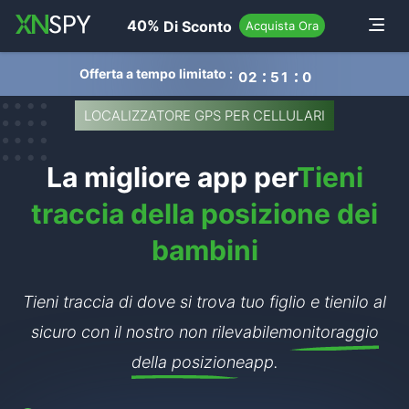
navigation
40%
Di Sconto
Toggle
Acquista Ora
Offerta a tempo limitato :
0
2
5
1
0
6
LOCALIZZATORE GPS PER CELLULARI
La migliore app per
Tieni
traccia della posizione dei
bambini
Tieni traccia di dove si trova tuo figlio e tienilo al
sicuro con il nostro non rilevabile
monitoraggio
della posizione
app.