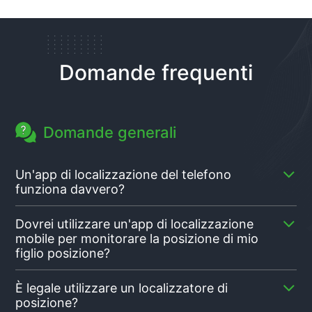
Domande frequenti
Domande generali
Un'app di localizzazione del telefono
funziona davvero?
Sì, un'app di monitoraggio della posizione come
Dovrei utilizzare un'app di localizzazione
XNSPY fornisce ai genitori informazioni precise sulla
mobile per monitorare la posizione di mio
posizione trasmettendo le coordinate a una
figlio posizione?
dashboard esterna. XNSPY in particolare integra le
coordinate con le informazioni come indirizzi, durata
I bambini e gli adolescenti, in particolare, tendono a
È legale utilizzare un localizzatore di
dei soggiorni, collegamenti alle indicazioni stradali e
comportarsi male e ad andare contro ciò che si dice.
posizione?
molto altro. Inoltre viene fornito con a
Ad esempio, loro potrebbero andare in un posto